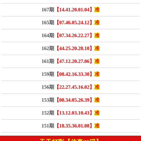
167期
【14.41.20.01.04】
准
165期
【07.46.05.24.12】
准
164期
【07.34.26.22.27】
准
162期
【44.25.20.28.10】
准
161期
【47.12.20.27.06】
准
159期
【08.42.16.33.30】
准
156期
【22.27.45.16.02】
准
153期
【08.34.05.26.39】
准
152期
【13.12.03.10.43】
准
151期
【18.35.36.01.08】
准