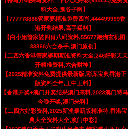
【特马开码买马资料,二四六天好彩(944CC)免费资
料大全,鬼谷子网】
【777778888管家婆精准免费四肖,444499999香
港开奖结果,高手猛料】
【白小姐管家婆四肖八码资料,55677跑狗玄机图
33366六合杀手,澳门原创】
【二四六香港管家婆期期准资料大全,246好彩天天
开精准资料,六合财神】
【2025精准资料免费提供最新版,彩库宝典香港正
版资料全年,王中王料】
【香港开奖+澳门开奖结果澳门来料,2023澳门特马
今晚开奖,澳门来料】
【二四六好彩资料,2025新澳最新版精准特,香港宝
典大全资料大全,澳门中彩】