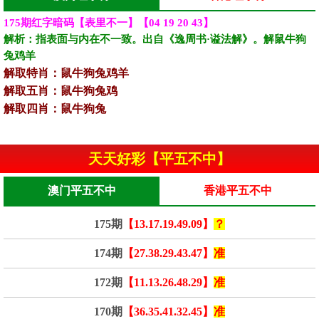
175期红字暗码【表里不一】【04 19 20 43】
解析：指表面与内在不一致。出自《逸周书·谥法解》。解鼠牛狗
兔鸡羊‌‌‌
解取特肖：鼠牛狗兔鸡羊
解取五肖：鼠牛狗兔鸡
解取四肖：鼠牛狗兔
天天好彩【平五不中】
澳门平五不中
香港平五不中
175期
【13.17.19.49.09】
？
174期
【27.38.29.43.47】
准
172期
【11.13.26.48.29】
准
170期
【36.35.41.32.45】
准