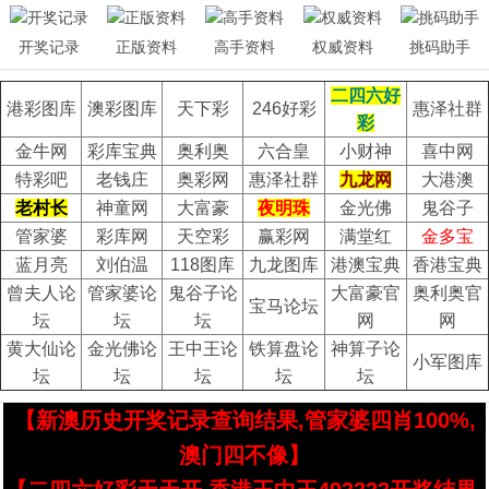
开奖记录
正版资料
高手资料
权威资料
挑码助手
二四六好
港彩图库
澳彩图库
天下彩
246好彩
惠泽社群
彩
金牛网
彩库宝典
奥利奥
六合皇
小财神
喜中网
特彩吧
老钱庄
奥彩网
惠泽社群
九龙网
大港澳
老村长
神童网
大富豪
夜明珠
金光佛
鬼谷子
管家婆
彩库网
天空彩
赢彩网
满堂红
金多宝
蓝月亮
刘伯温
118图库
九龙图库
港澳宝典
香港宝典
曾夫人论
管家婆论
鬼谷子论
大富豪官
奥利奥官
宝马论坛
坛
坛
坛
网
网
黄大仙论
金光佛论
王中王论
铁算盘论
神算子论
小军图库
坛
坛
坛
坛
坛
【新澳历史开奖记录查询结果,管家婆四肖100%,
澳门四不像】