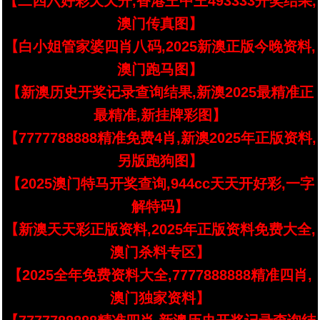
【二四六好彩天天开,香港王中王493333开奖结果,
澳门传真图】
【白小姐管家婆四肖八码,2025新澳正版今晚资料,
澳门跑马图】
【新澳历史开奖记录查询结果,新澳2025最精准正
最精准,新挂牌彩图】
【7777788888精准免费4肖,新澳2025年正版资料,
另版跑狗图】
【2025澳门特马开奖查询,944cc天天开好彩,一字
解特码】
【新澳天天彩正版资料,2025年正版资料免费大全,
澳门杀料专区】
【2025全年免费资料大全,7777888888精准四肖,
澳门独家资料】