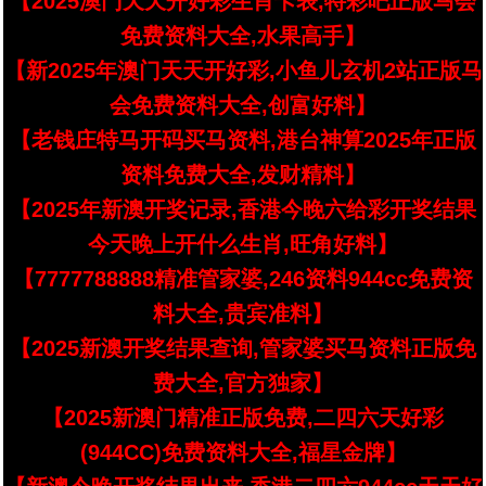
【2025澳门天天开好彩生肖卡表,特彩吧正版马会
免费资料大全,水果高手】
【新2025年澳门天天开好彩,小鱼儿玄机2站正版马
会免费资料大全,创富好料】
【老钱庄特马开码买马资料,港台神算2025年正版
资料免费大全,发财精料】
【2025年新澳开奖记录,香港今晚六给彩开奖结果
今天晚上开什么生肖,旺角好料】
【7777788888精准管家婆,246资料944cc免费资
料大全,贵宾准料】
【2025新澳开奖结果查询,管家婆买马资料正版免
费大全,官方独家】
【2025新澳门精准正版免费,二四六天好彩
(944CC)免费资料大全,福星金牌】