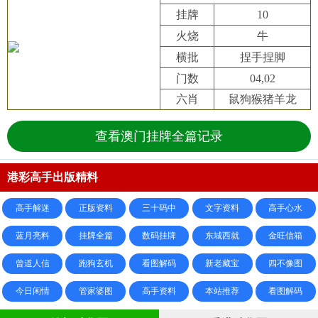
挂牌
10
火烧
牛
横批
捏手捏脚
门数
04,02
六肖
鼠狗猴猪羊龙
查看澳门挂牌全篇记录
港彩高手出版精料
高手解迷
正版资料
三十码中
文字资料
高手心水
蓝月亮料
挂牌全篇
数码挂牌
东城西就
金旺信箱
曾道人信
跑狗玄机
看图解码
新老藏宝
四不像图
今日闲情
管家婆图
高手资料
本站推荐
看图解码