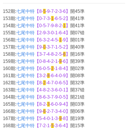
152期:
七尾中特
【8-
5
-9-7-2-3-6】
開45準
153期:
七尾中特
【0-7-3-
1
-6-5-2】
開41準
154期:
七尾中特
【0-5-7-9-8-2-
1
】
開41準
155期:
七尾中特
【2-9-3-0-1-6-4】
開07错
156期:
七尾中特
【6-3-2-
4
-5-
1
-9】
開01準
157期:
七尾中特
【9-
0
-3-7-1-5-2】
開40準
158期:
七尾中特
【3-7-4-8-2-5-
6
】
開16準
159期:
七尾中特
【0-8-4-2-1-
9
-6】
開39準
160期:
七尾中特
【6-0-5-
2
-1-8-4】
開02準
161期:
七尾中特
【3-2-
8
-6-4-0-9】
開08準
162期:
七尾中特
【8-
2
-4-7-0-6-5】
開32準
163期:
七尾中特
【4-8-2-3-6-0-1】
開37错
164期:
七尾中特
【8-6-3-7-9-0-5】
開21错
165期:
七尾中特
【8-2-
3
-6-0-9-4】
開03準
166期:
七尾中特
【9-
6
-2-7-3-4-0】
開06準
167期:
七尾中特
【5-4-0-1-3-
9
-8】
開19準
168期:
七尾中特
【
7-2-
1
-
5
-3-6-4
】
開15準