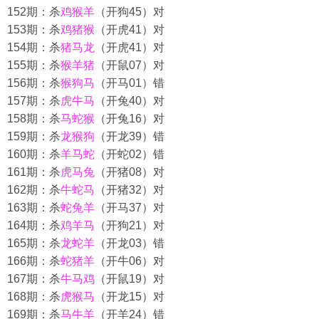
152期：杀
鸡猴羊
（开狗45）对
153期：杀
鸡猪猴
（开虎41）对
154期：杀
猪马龙
（开虎41）对
155期：杀
猴羊猪
（开鼠07）对
156期：杀
猴狗马
（开马01）错
157期：杀
虎牛马
（开兔40）对
158期：杀
马蛇猴
（开兔16）对
159期：杀
龙猴狗
（开龙39）错
160期：杀
羊马蛇
（开蛇02）错
161期：杀
虎马兔
（开猪08）对
162期：杀
牛蛇马
（开猪32）对
163期：杀
蛇兔羊
（开马37）对
164期：杀
鸡羊马
（开狗21）对
165期：杀
龙蛇羊
（开龙03）错
166期：杀
蛇猪羊
（开牛06）对
167期：杀
牛马鸡
（开鼠19）对
168期：杀
虎猴马
（开龙15）对
169期：杀
马牛羊
（开羊24）错