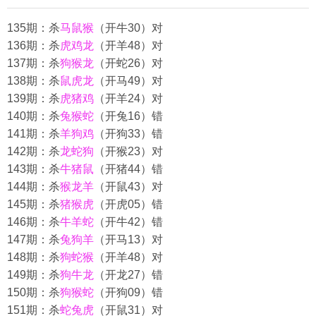
135期：杀
马鼠猴
（开牛30）对
136期：杀
虎鸡龙
（开羊48）对
137期：杀
狗猴龙
（开蛇26）对
138期：杀
鼠虎龙
（开马49）对
139期：杀
虎猪鸡
（开羊24）对
140期：杀
兔猴蛇
（开兔16）错
141期：杀
羊狗鸡
（开狗33）错
142期：杀
龙蛇狗
（开猴23）对
143期：杀
牛猪鼠
（开猪44）错
144期：杀
猴龙羊
（开鼠43）对
145期：杀
猪猴虎
（开虎05）错
146期：杀
牛羊蛇
（开牛42）错
147期：杀
兔狗羊
（开马13）对
148期：杀
狗蛇猴
（开羊48）对
149期：杀
狗牛龙
（开龙27）错
150期：杀
狗猴蛇
（开狗09）错
151期：杀
蛇兔虎
（开鼠31）对