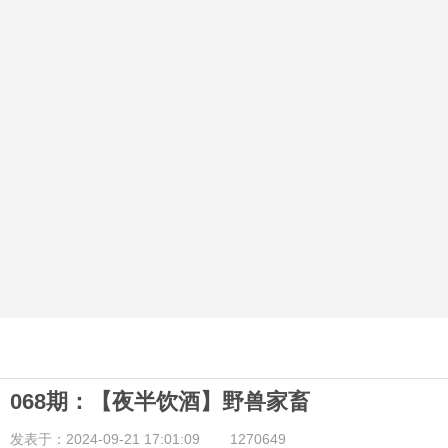
068期：【夜半饮酒】野兽家畜
发表于：2024-09-21 17:01:09
1270649