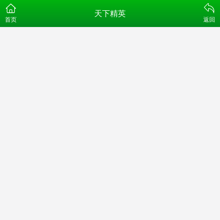
天下精英
首页
返回