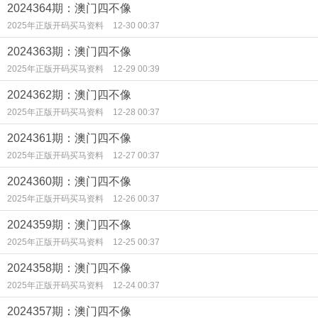
2024364期：澳门四不像
2025年正版开码买马资料
12-30 00:37
2024363期：澳门四不像
2025年正版开码买马资料
12-29 00:39
2024362期：澳门四不像
2025年正版开码买马资料
12-28 00:37
2024361期：澳门四不像
2025年正版开码买马资料
12-27 00:37
2024360期：澳门四不像
2025年正版开码买马资料
12-26 00:37
2024359期：澳门四不像
2025年正版开码买马资料
12-25 00:37
2024358期：澳门四不像
2025年正版开码买马资料
12-24 00:37
2024357期：澳门四不像