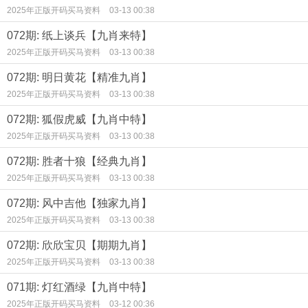
2025年正版开码买马资料
03-13 00:38
072期: 纸上谈兵【九肖来特】
2025年正版开码买马资料
03-13 00:38
072期: 明日黄花【精准九肖】
2025年正版开码买马资料
03-13 00:38
072期: 狐假虎威【九肖中特】
2025年正版开码买马资料
03-13 00:38
072期: 胜者十狼【经典九肖】
2025年正版开码买马资料
03-13 00:38
072期: 风中吉他【独家九肖】
2025年正版开码买马资料
03-13 00:38
072期: 欣欣宝贝【期期九肖】
2025年正版开码买马资料
03-13 00:38
071期: 灯红酒绿【九肖中特】
2025年正版开码买马资料
03-12 00:36