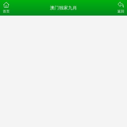
澳门独家九肖
首页
返回