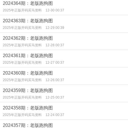
2024364期：老版跑狗图
2025年正版开码买马资料
12-30 00:37
2024363期：老版跑狗图
2025年正版开码买马资料
12-29 00:39
2024362期：老版跑狗图
2025年正版开码买马资料
12-28 00:37
2024361期：老版跑狗图
2025年正版开码买马资料
12-27 00:37
2024360期：老版跑狗图
2025年正版开码买马资料
12-26 00:37
2024359期：老版跑狗图
2025年正版开码买马资料
12-25 00:37
2024358期：老版跑狗图
2025年正版开码买马资料
12-24 00:37
2024357期：老版跑狗图