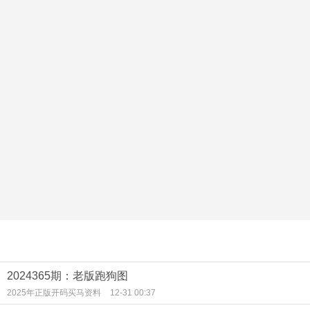
2024365期：老版跑狗图
2025年正版开码买马资料
12-31 00:37