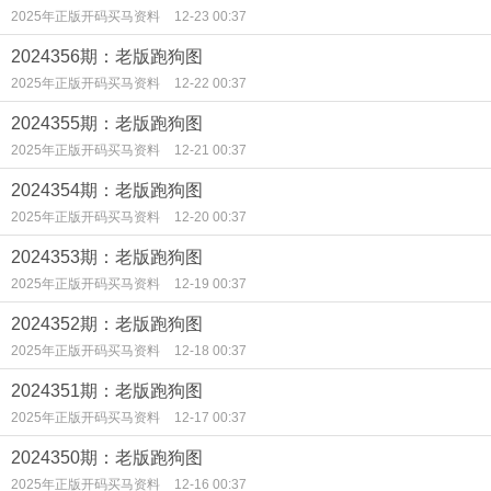
2025年正版开码买马资料
12-23 00:37
2024356期：老版跑狗图
2025年正版开码买马资料
12-22 00:37
2024355期：老版跑狗图
2025年正版开码买马资料
12-21 00:37
2024354期：老版跑狗图
2025年正版开码买马资料
12-20 00:37
2024353期：老版跑狗图
2025年正版开码买马资料
12-19 00:37
2024352期：老版跑狗图
2025年正版开码买马资料
12-18 00:37
2024351期：老版跑狗图
2025年正版开码买马资料
12-17 00:37
2024350期：老版跑狗图
2025年正版开码买马资料
12-16 00:37