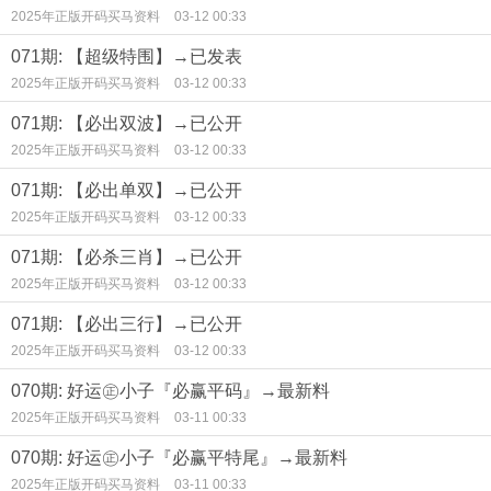
2025年正版开码买马资料
03-12 00:33
071期: 【超级特围】→已发表
2025年正版开码买马资料
03-12 00:33
071期: 【必出双波】→已公开
2025年正版开码买马资料
03-12 00:33
071期: 【必出单双】→已公开
2025年正版开码买马资料
03-12 00:33
071期: 【必杀三肖】→已公开
2025年正版开码买马资料
03-12 00:33
071期: 【必出三行】→已公开
2025年正版开码买马资料
03-12 00:33
070期: 好运㊣小子『必赢平码』→最新料
2025年正版开码买马资料
03-11 00:33
070期: 好运㊣小子『必赢平特尾』→最新料
2025年正版开码买马资料
03-11 00:33